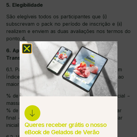
5. Elegibilidade
São elegíveis todos os participantes que (i)
subscrevam o pack no período de inscrição e (ii)
realizem e enviem as duas avaliações nos termos do
ponto 4.
6. Apuramento do vencedor — Índice de
Transformação
6.1. Para cada participante elegível calcula-se um
Índice de Transformação (IT), correspondente ao
maior dos dois valores seguintes:
% de massa gorda reduzida = (massa gorda inicial −
massa gorda final) ÷ massa gorda inicial × 100;
% de massa muscular ganha = (massa muscular
final − massa muscular inicial) ÷ massa muscular
Queres receber grátis o nosso
inicial × 100.
eBook de Gelados de Verão
6.2. Vence o participante com o Índice de